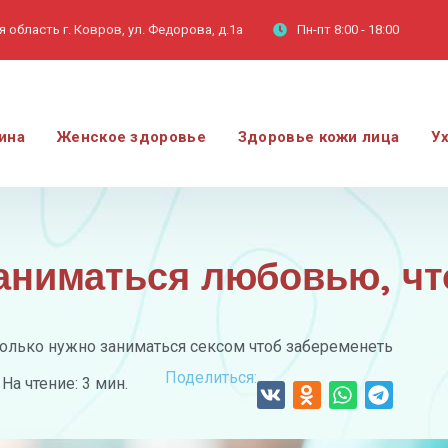
 область г. Ковров, ул. Федорова, д.1а
Пн-пт
8:00 - 18:00
ина
Женское здоровье
Здоровье кожи лица
У
заниматься любовью, чт
олько нужно заниматься сексом чтоб забеременеть
Поделиться:
На чтение: 3 мин.