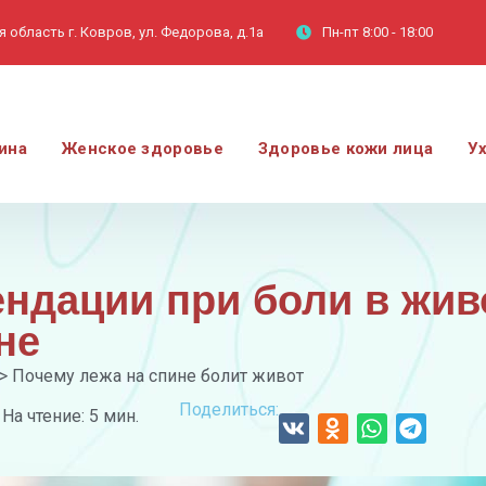
 область г. Ковров, ул. Федорова, д.1а
Пн-пт
8:00 - 18:00
ина
Женское здоровье
Здоровье кожи лица
У
ндации при боли в жив
не
>
Почему лежа на спине болит живот
Поделиться:
На чтение: 5 мин.