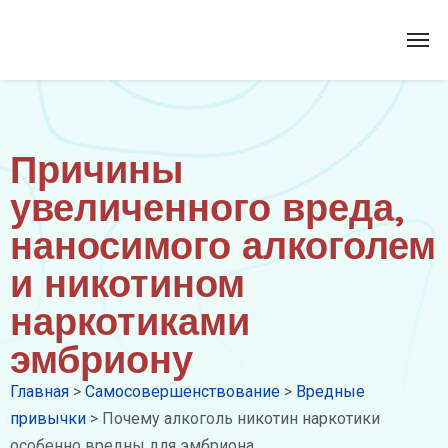
Причины
увеличенного вреда,
наносимого алкоголем
и никотином
наркотиками
эмбриону
Главная
>
Самосовершенствование
>
Вредные
привычки
>
Почему алкоголь никотин наркотики
особенно вредны для эмбриона