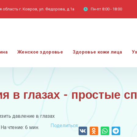
 область г. Ковров, ул. Федорова, д.1а
Пн-пт
8:00 - 18:00
ина
Женское здоровье
Здоровье кожи лица
У
я в глазах - простые с
изить давление в глазах
Поделиться:
На чтение: 6 мин.