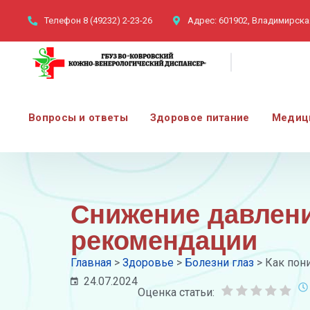
Телефон
8 (49232) 2-23-26
Адрес:
601902, Владимирская
Вопросы и ответы
Здоровое питание
Медиц
Снижение давлени
рекомендации
Главная
>
Здоровье
>
Болезни глаз
>
Как пон
24.07.2024
Оценка статьи: