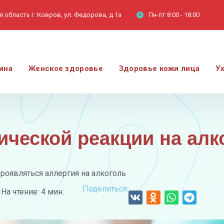
 область г. Ковров, ул. Федорова, д.1а
Пн-пт
8:00 - 18:00
ина
Женское здоровье
Здоровье кожи лица
У
ческой реакции на алко
роявляться аллергия на алкоголь
Поделиться:
На чтение: 4 мин.