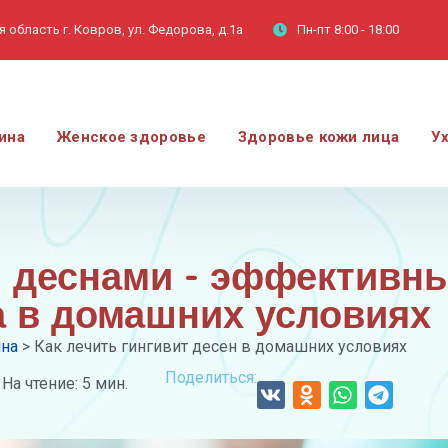
 область г. Ковров, ул. Федорова, д.1а
Пн-пт
8:00 - 18:00
ина
Женское здоровье
Здоровье кожи лица
У
и деснами - эффективн
а в домашних условиях
ина
>
Как лечить гингивит десен в домашних условиях
Поделиться:
На чтение: 5 мин.