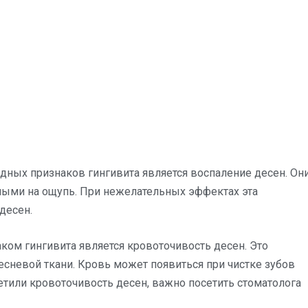
ных признаков гингивита является воспаление десен. Он
ными на ощупь. При нежелательных эффектах эта
десен.
ком гингивита является кровоточивость десен. Это
есневой ткани. Кровь может появиться при чистке зубов
етили кровоточивость десен, важно посетить стоматолога