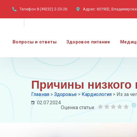
Телефон
8 (49232) 2-23-26
Адрес:
601902, Владимирская
Вопросы и ответы
Здоровое питание
Медиц
Причины низкого 
Главная
>
Здоровье
>
Кардиология
>
Из за че
02.07.2024
Оценка статьи: