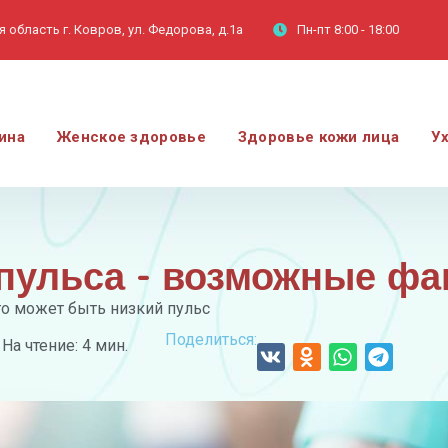
 область г. Ковров, ул. Федорова, д.1а
Пн-пт
8:00 - 18:00
ина
Женское здоровье
Здоровье кожи лица
У
пульса - возможные ф
го может быть низкий пульс
Поделиться:
На чтение: 4 мин.