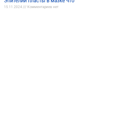
Эпителий пласты в мазке что
15.11.2024
Комментариев нет