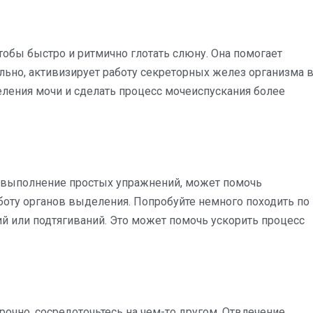
чтобы быстро и ритмично глотать слюну. Она помогает
льно, активизирует работу секреторных желез организма 
ления мочи и сделать процесс мочеиспускания более
ли выполнение простых упражнений, может помочь
боту органов выделения. Попробуйте немного походить по
й или подтягиваний. Это может помочь ускорить процесс
рочно, сосредоточьтесь на чем-то другом. Отвлечение