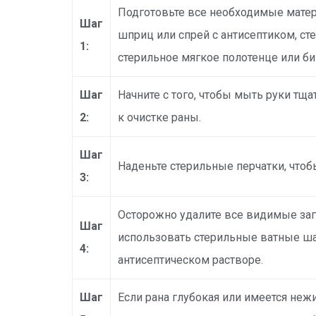
Подготовьте все необходимые матер
Шаг
шприц или спрей с антисептиком, с
1:
стерильное мягкое полотенце или би
Шаг
Начните с того, чтобы мыть руки тща
2:
к очистке раны.
Шаг
Наденьте стерильные перчатки, что
3:
Осторожно удалите все видимые заг
Шаг
использовать стерильные ватные ш
4:
антисептическом растворе.
Шаг
Если рана глубокая или имеется неж