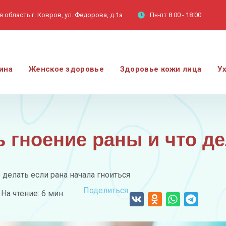
 область г. Ковров, ул. Федорова, д.1а
Пн-пт
8:00 - 18:00
ина
Женское здоровье
Здоровье кожи лица
У
 гноение раны и что де
 делать если рана начала гноиться
Поделиться:
На чтение: 6 мин.