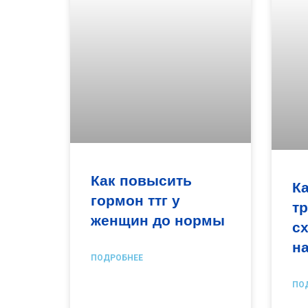
Как повысить
К
гормон ттг у
т
женщин до нормы
сх
н
ПОДРОБНЕЕ
ПО