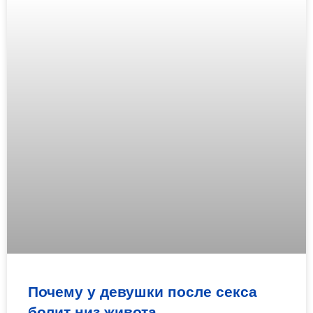
Почему у девушки после секса
болит низ живота